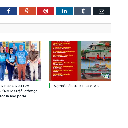
tter
Facebook
Google+
Pinterest
LinkedIn
Tumblr
Email
 DA BUSCA ATIVA
Agenda da USB FLUVIAL
“No Marajó, criança
escola não pode