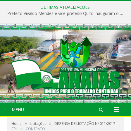
ÚLTIMAS ATUALIZAÇÕES:
Prefeito Vivaldo Mendes e vice-prefeito Quito inauguram o CAPS e fortalecem a saúde pública em Anajás.
MENU
»
»
Home
Licitações
DISPENSA DE LICITAÇÃO Nº 011/2017 –
»
CPL
CONTRATO