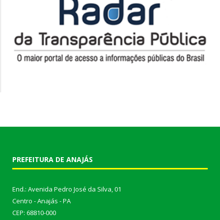
PREFEITURA DE ANAJÁS
End.: Avenida Pedro José da Silva, 01
Centro - Anajás - PA
CEP: 68810-000