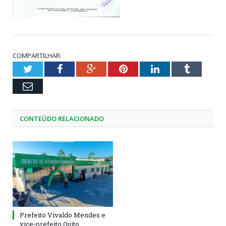
COMPARTILHAR:
Twitter
Facebook
Google+
Pinterest
LinkedIn
Tumblr
Email
CONTEÚDO RELACIONADO
Prefeito Vivaldo Mendes e
vice-prefeito Quito