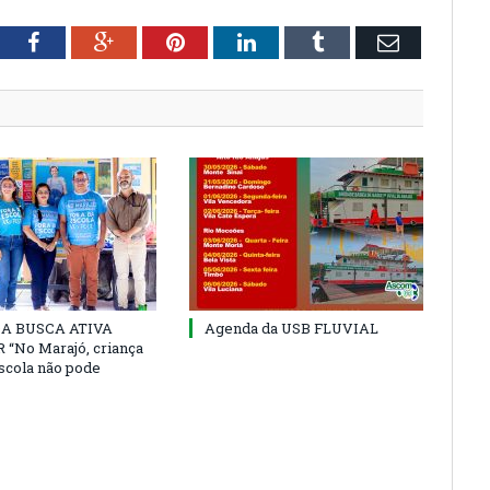
tter
Facebook
Google+
Pinterest
LinkedIn
Tumblr
Email
 DA BUSCA ATIVA
Agenda da USB FLUVIAL
“No Marajó, criança
escola não pode