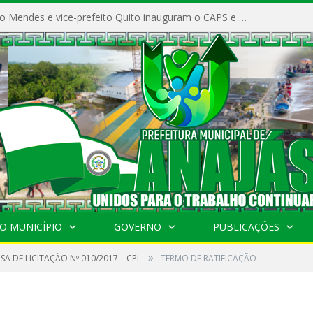
Prefeito Vivaldo Mendes e vice-prefeito Quito inauguram o CAPS e fortalecem a saúde pública em Anajás.
O MUNICÍPIO
GOVERNO
PUBLICAÇÕES
»
SA DE LICITAÇÃO Nº 010/2017 – CPL
TERMO DE RATIFICAÇÃO