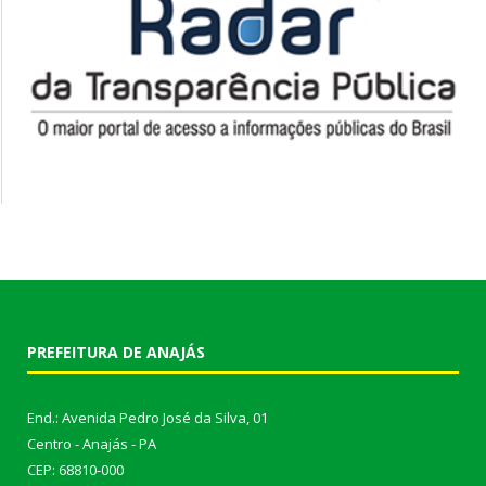
PREFEITURA DE ANAJÁS
End.: Avenida Pedro José da Silva, 01
Centro - Anajás - PA
CEP: 68810-000