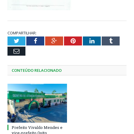
COMPARTILHAR:
Twitter
Facebook
Google+
Pinterest
LinkedIn
Tumblr
Email
CONTEÚDO RELACIONADO
Prefeito Vivaldo Mendes e
vice-prefeito Quito