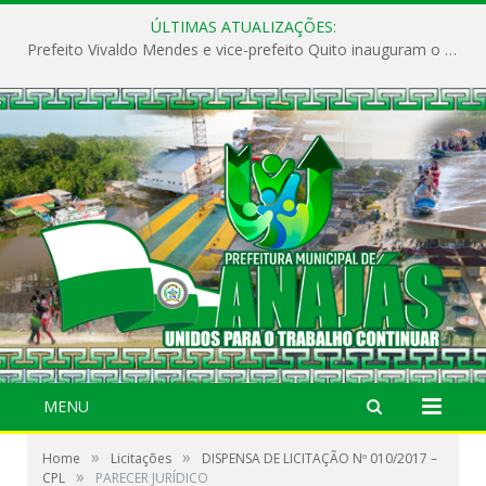
ÚLTIMAS ATUALIZAÇÕES:
Prefeito Vivaldo Mendes e vice-prefeito Quito inauguram o CAPS e fortalecem a saúde pública em Anajás.
MENU
»
»
Home
Licitações
DISPENSA DE LICITAÇÃO Nº 010/2017 –
»
CPL
PARECER JURÍDICO