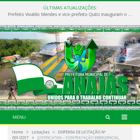
ÚLTIMAS ATUALIZAÇÕES:
Prefeito Vivaldo Mendes e vice-prefeito Quito inauguram o CAPS e fortalecem a saúde pública em Anajás.
MENU
»
»
Home
Licitações
DISPENSA DE LICITAÇÃO Nº
»
001/2017
JUSTIFICATIVA – CONTRATAÇÃO EMERGENCIAL