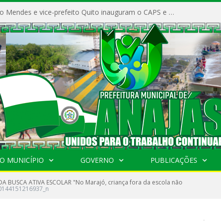
Prefeito Vivaldo Mendes e vice-prefeito Quito inauguram o CAPS e fortalecem a saúde pública em Anajás.
O MUNICÍPIO
GOVERNO
PUBLICAÇÕES
DA BUSCA ATIVA ESCOLAR "No Marajó, criança fora da escola não
0144151216937_n