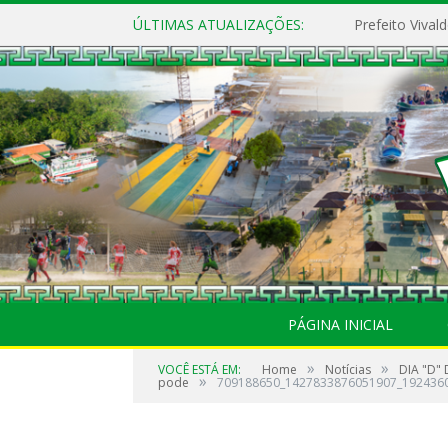
ÚLTIMAS ATUALIZAÇÕES:
PÁGINA INICIAL
»
»
VOCÊ ESTÁ EM:
Home
Notícias
DIA "D" 
»
pode
709188650_1427833876051907_192436