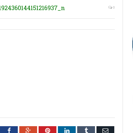
1924360144151216937_n
0
tter
Facebook
Google+
Pinterest
LinkedIn
Tumblr
Email