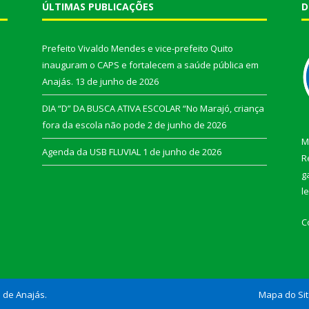
ÚLTIMAS PUBLICAÇÕES
D
Prefeito Vivaldo Mendes e vice-prefeito Quito
inauguram o CAPS e fortalecem a saúde pública em
Anajás.
13 de junho de 2026
DIA “D” DA BUSCA ATIVA ESCOLAR “No Marajó, criança
fora da escola não pode
2 de junho de 2026
M
Agenda da USB FLUVIAL
1 de junho de 2026
R
g
l
C
l de Anajás.
Mapa do Si