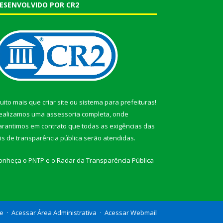
ESENVOLVIDO POR CR2
uito mais que
criar site
ou
sistema para prefeituras
!
ealizamos uma
assessoria
completa, onde
arantimos em contrato que todas as exigências das
eis de transparência pública
serão atendidas.
onheça o
PNTP
e o
Radar da Transparência Pública
te
Acessar Área Administrativa
Acessar Webmail