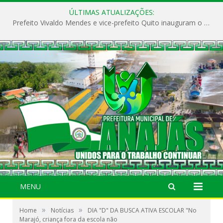
ÚLTIMAS ATUALIZAÇÕES:
Prefeito Vivaldo Mendes e vice-prefeito Quito inauguram o CAPS e fortalecem a saúde pública em Anajás.
MENU
»
»
Home
Notícias
DIA "D" DA BUSCA ATIVA ESCOLAR "No
Marajó, criança fora da escola não