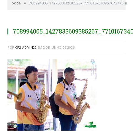
»
pode
708994005_1427833609385267_7710167340957673778_n
708994005_1427833609385267_771016734
POR
CR2-ADMIN22
EM
2 DE JUNHO DE 2026