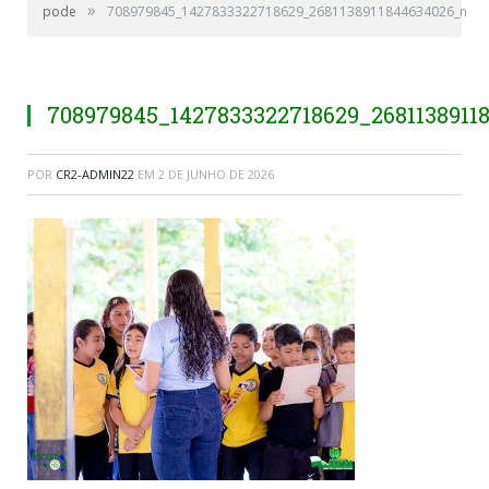
»
pode
708979845_1427833322718629_2681138911844634026_n
708979845_1427833322718629_2681138911
POR
CR2-ADMIN22
EM
2 DE JUNHO DE 2026