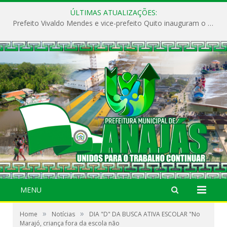
ÚLTIMAS ATUALIZAÇÕES:
Prefeito Vivaldo Mendes e vice-prefeito Quito inauguram o CAPS e fortalecem a saúde pública em Anajás.
MENU
»
»
Home
Notícias
DIA "D" DA BUSCA ATIVA ESCOLAR "No
Marajó, criança fora da escola não