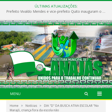
ÚLTIMAS ATUALIZAÇÕES:
Prefeito Vivaldo Mendes e vice-prefeito Quito inauguram o CAPS e fortalecem a saúde pública em Anajás.
MENU
»
»
Home
Notícias
DIA "D" DA BUSCA ATIVA ESCOLAR "No
Marajó, criança fora da escola não