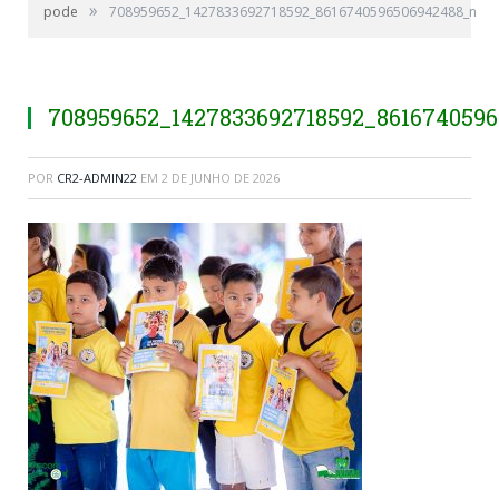
»
pode
708959652_1427833692718592_8616740596506942488_n
708959652_1427833692718592_861674059
POR
CR2-ADMIN22
EM
2 DE JUNHO DE 2026