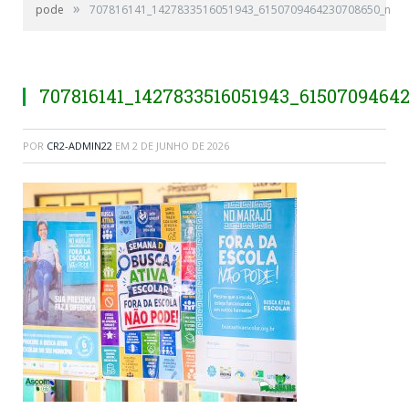
»
pode
707816141_1427833516051943_6150709464230708650_n
707816141_1427833516051943_6150709464
POR
CR2-ADMIN22
EM
2 DE JUNHO DE 2026