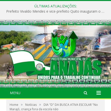
ÚLTIMAS ATUALIZAÇÕES:
Prefeito Vivaldo Mendes e vice-prefeito Quito inauguram o CAPS e fortalecem a saúde pública em Anajás.
MENU
»
»
Home
Notícias
DIA "D" DA BUSCA ATIVA ESCOLAR "No
Marajó, criança fora da escola não