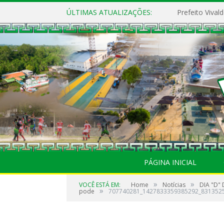
ÚLTIMAS ATUALIZAÇÕES:
PÁGINA INICIAL
»
»
VOCÊ ESTÁ EM:
Home
Notícias
DIA "D" 
»
pode
707740281_1427833359385292_831352