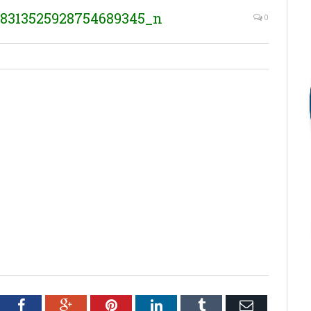
_8313525928754689345_n
0
tter
Facebook
Google+
Pinterest
LinkedIn
Tumblr
Email