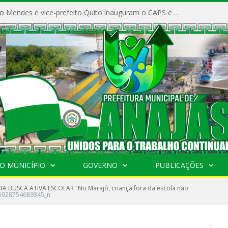
Prefeito Vivaldo Mendes e vice-prefeito Quito inauguram o CAPS e fortalecem a saúde pública em Anajás.
O MUNICÍPIO
GOVERNO
PUBLICAÇÕES
DA BUSCA ATIVA ESCOLAR "No Marajó, criança fora da escola não
5928754689345_n