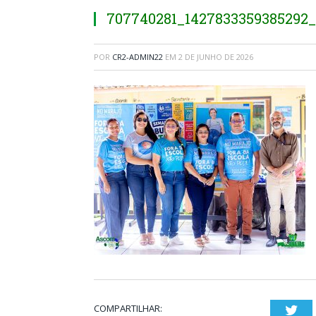
707740281_1427833359385292
POR
CR2-ADMIN22
EM
2 DE JUNHO DE 2026
COMPARTILHAR:
Twi