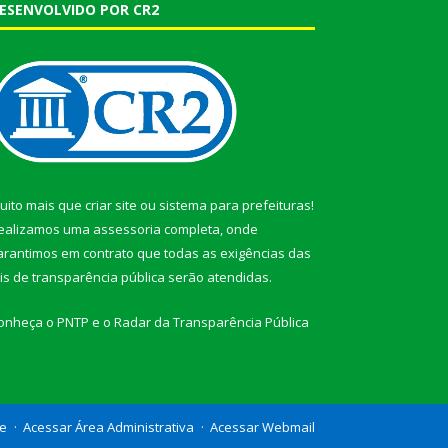
ESENVOLVIDO POR CR2
uito mais que
criar site
ou
sistema para prefeituras
!
ealizamos uma
assessoria
completa, onde
arantimos em contrato que todas as exigências das
eis de transparência pública
serão atendidas.
onheça o
PNTP
e o
Radar da Transparência Pública
te
Acessar Área Administrativa
Acessar Webmail