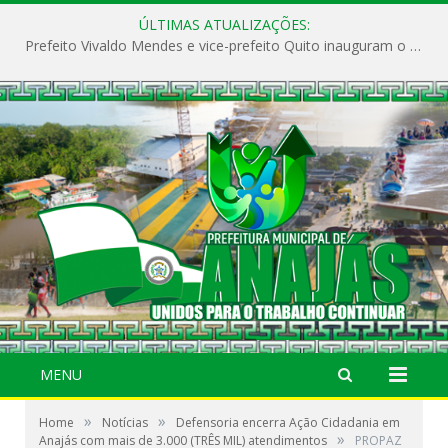
ÚLTIMAS ATUALIZAÇÕES:
Prefeito Vivaldo Mendes e vice-prefeito Quito inauguram o CAPS e fortalecem a saúde pública em Anajás.
MENU
»
»
Home
Notícias
Defensoria encerra Ação Cidadania em
»
Anajás com mais de 3.000 (TRÊS MIL) atendimentos
PROPAZ