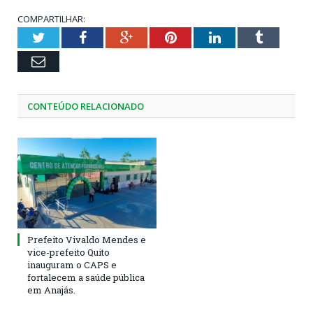
COMPARTILHAR:
Twitter
Facebook
Google+
Pinterest
LinkedIn
Tumblr
Email
CONTEÚDO RELACIONADO
Prefeito Vivaldo Mendes e
vice-prefeito Quito
inauguram o CAPS e
fortalecem a saúde pública
em Anajás.