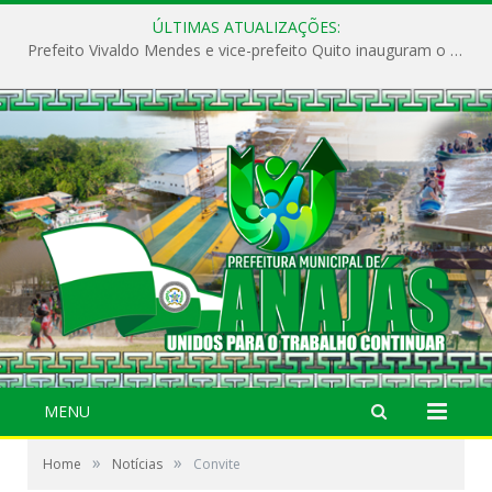
ÚLTIMAS ATUALIZAÇÕES:
Prefeito Vivaldo Mendes e vice-prefeito Quito inauguram o CAPS e fortalecem a saúde pública em Anajás.
MENU
»
»
Home
Notícias
Convite