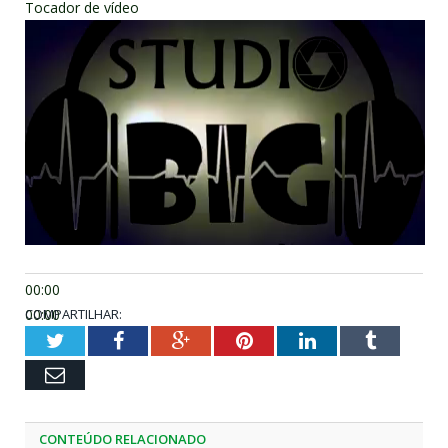
Tocador de vídeo
00:00
00:00
COMPARTILHAR:
07:49
Twitter
Facebook
Google+
Pinterest
LinkedIn
Tumblr
Email
CONTEÚDO RELACIONADO