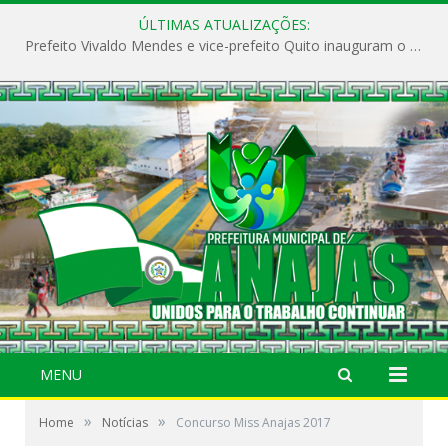
ÚLTIMAS ATUALIZAÇÕES:
DIA “D” DA BUSCA ATIVA ESCOLAR “No Marajó, criança fora da escola não pode
MENU
»
»
Home
Notícias
Concurso Miss Anajas 2017