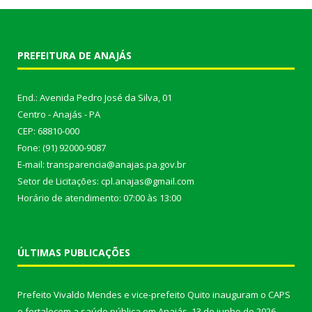
PREFEITURA DE ANAJÁS
End.: Avenida Pedro José da Silva, 01
Centro - Anajás - PA
CEP: 68810-000
Fone: (91) 92000-9087
E-mail: transparencia@anajas.pa.gov.br
Setor de Licitações: cpl.anajas@gmail.com
Horário de atendimento: 07:00 às 13:00
ÚLTIMAS PUBLICAÇÕES
Prefeito Vivaldo Mendes e vice-prefeito Quito inauguram o CAPS
e fortalecem a saúde pública em Anajás.
13 de junho de 2026