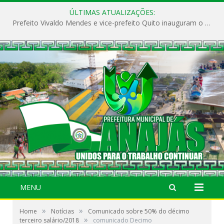
ÚLTIMAS ATUALIZAÇÕES:
Prefeito Vivaldo Mendes e vice-prefeito Quito inauguram o CAPS e fortalecem a saúde pública em Anajás.
MENU
»
»
Home
Notícias
Comunicado sobre 50% do décimo
»
terceiro salário/2018
comunicado Decimo