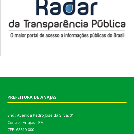
PREFEITURA DE ANAJÁS
End.: Avenida Pedro José da Silva, 01
Centro - Anajás - PA
CEP: 68810-000