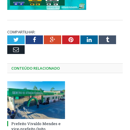
COMPARTILHAR:
Twitter
Facebook
Google+
Pinterest
LinkedIn
Tumblr
Email
CONTEÚDO RELACIONADO
Prefeito Vivaldo Mendes e
vice-prefeito Quito