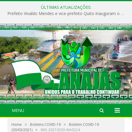
ÚLTIMAS ATUALIZAÇÕES:
Prefeito Vivaldo Mendes e vice-prefeito Quito inauguram o CAPS e fortalecem a saúde pública em Anajás.
MENU
»
»
Home
Boletins COVID-19
Boletim COVID-19
»
(30/03/2021)
IMG-20210330-WA0224