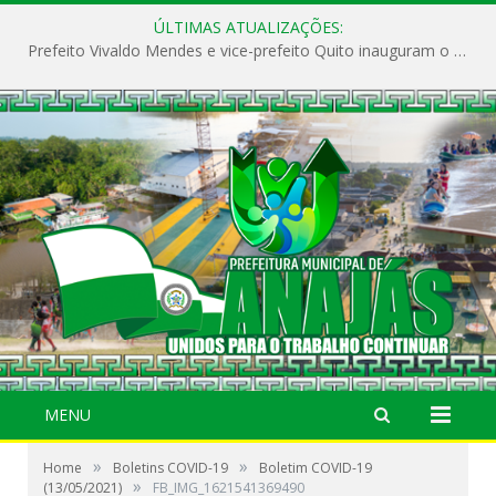
ÚLTIMAS ATUALIZAÇÕES:
Prefeito Vivaldo Mendes e vice-prefeito Quito inauguram o CAPS e fortalecem a saúde pública em Anajás.
MENU
»
»
Home
Boletins COVID-19
Boletim COVID-19
»
(13/05/2021)
FB_IMG_1621541369490