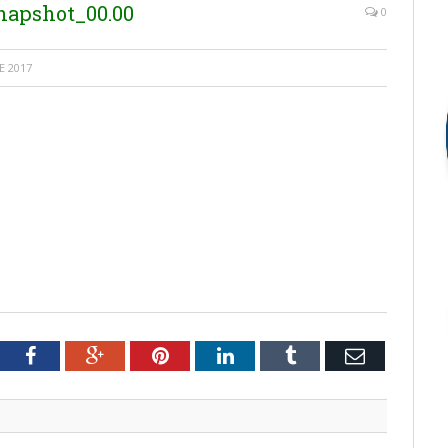
apshot_00.00
0
E 2017
tter
Facebook
Google+
Pinterest
LinkedIn
Tumblr
Email