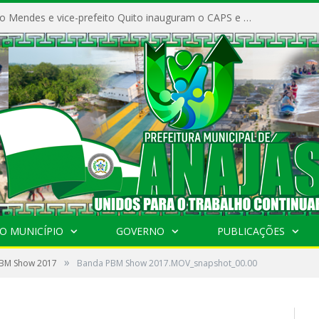
Prefeito Vivaldo Mendes e vice-prefeito Quito inauguram o CAPS e fortalecem a saúde pública em Anajás.
O MUNICÍPIO
GOVERNO
PUBLICAÇÕES
»
BM Show 2017
Banda PBM Show 2017.MOV_snapshot_00.00