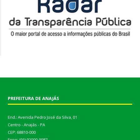
PREFEITURA DE ANAJÁS
End.: Avenida Pedro José da Silva, 01
Centro - Anajás - PA
CEP: 68810-000
Fone: (91) 92000-9087