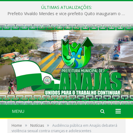
ÚLTIMAS ATUALIZAÇÕES:
Prefeito Vivaldo Mendes e vice-prefeito Quito inauguram o CAPS e fortalecem a saúde pública em Anajás.
MENU
»
»
Home
Notícias
Audiência pública em Anajás debaterá
violência sexual contra crianças e adolescentes