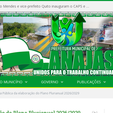
Prefeito Vivaldo Mendes e vice-prefeito Quito inauguram o CAPS e fortalecem a saúde pública em Anajás.
O MUNICÍPIO
GOVERNO
PUBLICAÇÕES
a Pública da elaboração do Plano Plurianual 2026/2029
ão do Plano Plurianual 2026/2029
0