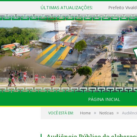
ÚLTIMAS ATUALIZAÇÕES:
PÁGINA INICIAL
»
»
VOCÊ ESTÁ EM:
Home
Notícias
Audiênci
Audiência Pública da elaboraç