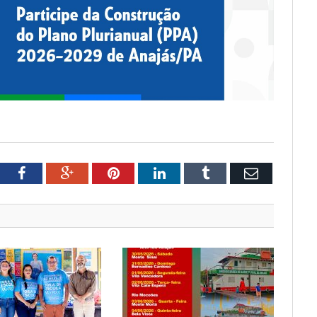
tter
Facebook
Google+
Pinterest
LinkedIn
Tumblr
Email