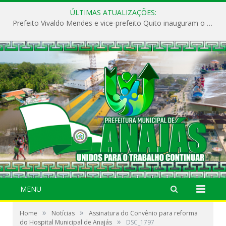
ÚLTIMAS ATUALIZAÇÕES:
Prefeito Vivaldo Mendes e vice-prefeito Quito inauguram o CAPS e fortalecem a saúde pública em Anajás.
MENU
»
»
Home
Notícias
Assinatura do Convênio para reforma
»
do Hospital Municipal de Anajás
DSC_1797