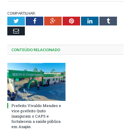
COMPARTILHAR:
Twitter
Facebook
Google+
Pinterest
LinkedIn
Tumblr
Email
CONTEÚDO RELACIONADO
Prefeito Vivaldo Mendes e
vice-prefeito Quito
inauguram o CAPS e
fortalecem a saúde pública
em Anajás.