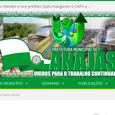
Prefeito Vivaldo Mendes e vice-prefeito Quito inauguram o CAPS e fortalecem a saúde pública em Anajás.
O MUNICÍPIO
GOVERNO
PUBLICAÇÕES
o rumo certo!
0