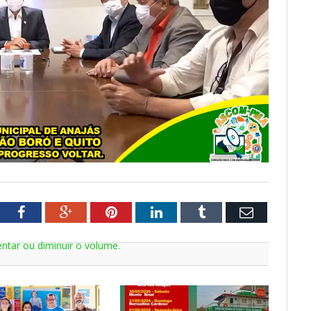
tter
Facebook
Google+
Pinterest
LinkedIn
Tumblr
Email
ntar ou diminuir o volume.