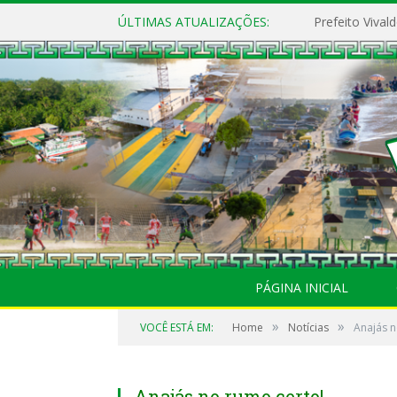
ÚLTIMAS ATUALIZAÇÕES:
PÁGINA INICIAL
»
»
VOCÊ ESTÁ EM:
Home
Notícias
Anajás n
Anajás no rumo certo!