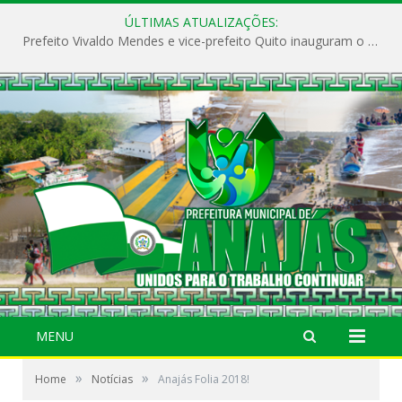
ÚLTIMAS ATUALIZAÇÕES:
Prefeito Vivaldo Mendes e vice-prefeito Quito inauguram o CAPS e fortalecem a saúde pública em Anajás.
MENU
»
»
Home
Notícias
Anajás Folia 2018!