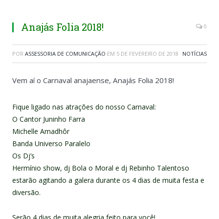
Anajás Folia 2018!
0
POR
ASSESSORIA DE COMUNICAÇÃO
EM
5 DE FEVEREIRO DE 2018
NOTÍCIAS
Vem aí o Carnaval anajaense, Anajás Folia 2018!
Fique ligado nas atrações do nosso Carnaval:
O Cantor Juninho Farra
Michelle Amadhôr
Banda Universo Paralelo
Os Dj’s
Hermínio show, dj Bola o Moral e dj Rebinho Talentoso
estarão agitando a galera durante os 4 dias de muita festa e
diversão.
Serão 4 dias de muita alegria feito para você!