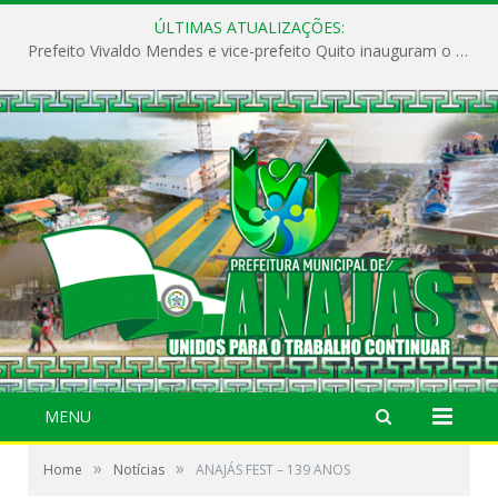
ÚLTIMAS ATUALIZAÇÕES:
Prefeito Vivaldo Mendes e vice-prefeito Quito inauguram o CAPS e fortalecem a saúde pública em Anajás.
MENU
»
»
Home
Notícias
ANAJÁS FEST – 139 ANOS