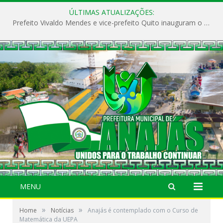
ÚLTIMAS ATUALIZAÇÕES:
Prefeito Vivaldo Mendes e vice-prefeito Quito inauguram o CAPS e fortalecem a saúde pública em Anajás.
MENU
»
»
Home
Notícias
Anajás é contemplado com o Curso de
Matemática da UEPA