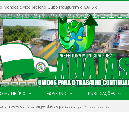
Prefeito Vivaldo Mendes e vice-prefeito Quito inauguram o CAPS e fortalecem a saúde pública em Anajás.
O MUNICÍPIO
GOVERNO
PUBLICAÇÕES
»
e, um povo de fibra, longevidade e perseverança
asdf asdf sdf