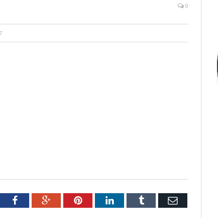
0
7
tter
Facebook
Google+
Pinterest
LinkedIn
Tumblr
Email