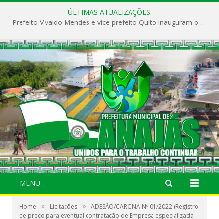
ÚLTIMAS ATUALIZAÇÕES:
Prefeito Vivaldo Mendes e vice-prefeito Quito inauguram o CAPS e fortalecem a saúde pública em Anajás.
MENU
»
»
Home
Licitações
ADESÃO/CARONA Nº 01/2022 (Registro
de preço para eventual contratação de Empresa especializada