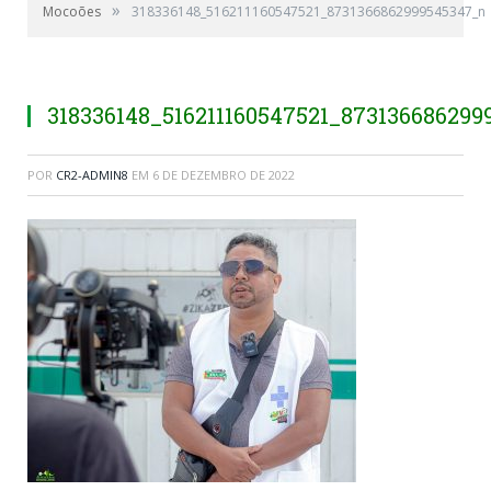
»
Mocoões
318336148_516211160547521_8731366862999545347_n
318336148_516211160547521_87313668629
POR
CR2-ADMIN8
EM
6 DE DEZEMBRO DE 2022