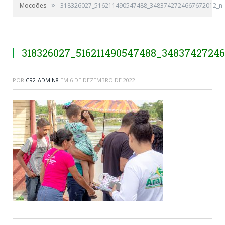
»
Mocoões
318326027_516211490547488_3483742724667672012_n
318326027_516211490547488_3483742724
POR
CR2-ADMIN8
EM
6 DE DEZEMBRO DE 2022