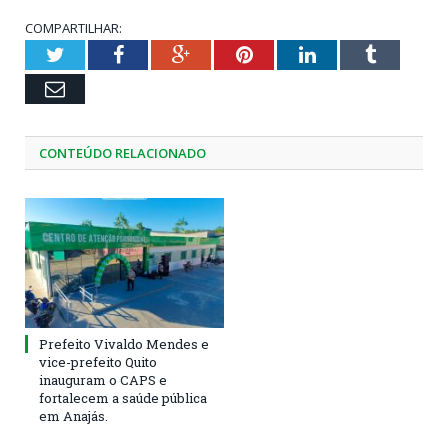
COMPARTILHAR:
Twitter
Facebook
Google+
Pinterest
LinkedIn
Tumblr
Email
CONTEÚDO RELACIONADO
Prefeito Vivaldo Mendes e
vice-prefeito Quito
inauguram o CAPS e
fortalecem a saúde pública
em Anajás.