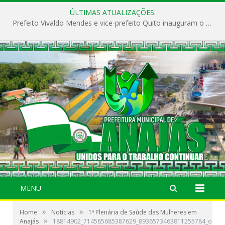
ÚLTIMAS ATUALIZAÇÕES:
Prefeito Vivaldo Mendes e vice-prefeito Quito inauguram o CAPS e fortalecem a saúde pública em Anajás.
MENU
»
»
Home
Notícias
1ª Plenária de Saúde das Mulheres em
»
Anajás
18814902_714585685387629_8936573463811255784_o