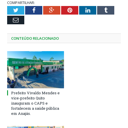
COMPARTILHAR:
Twitter
Facebook
Google+
Pinterest
LinkedIn
Tumblr
Email
CONTEÚDO RELACIONADO
Prefeito Vivaldo Mendes e
vice-prefeito Quito
inauguram o CAPS e
fortalecem a saúde pública
em Anajás.