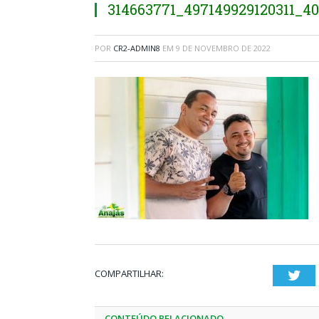
314663771_497149929120311_4
POR
CR2-ADMIN8
EM
9 DE NOVEMBRO DE 2022
COMPARTILHAR:
Twi
CONTEÚDO RELACIONADO