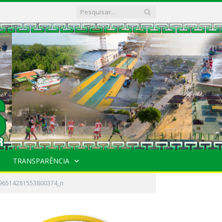
TRANSPARÊNCIA
96514281553800374_n