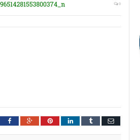
096514281553800374_n
0
tter
Facebook
Google+
Pinterest
LinkedIn
Tumblr
Email