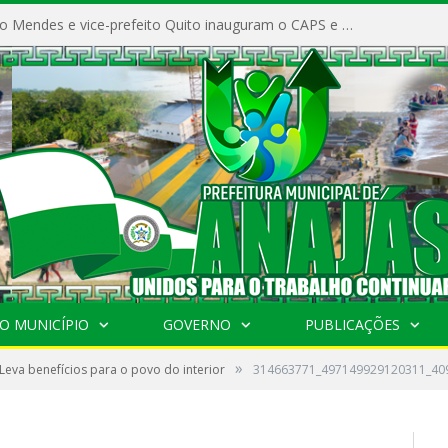
Prefeito Vivaldo Mendes e vice-prefeito Quito inauguram o CAPS e fortalecem a saúde pública em Anajás.
O MUNICÍPIO
GOVERNO
PUBLICAÇÕES
»
 Leva benefícios para o povo do interior
314663771_497149929120311_40