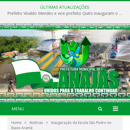
ÚLTIMAS ATUALIZAÇÕES:
Prefeito Vivaldo Mendes e vice-prefeito Quito inauguram o CAPS e fortalecem a saúde pública em Anajás.
MENU
»
»
Home
Notícias
Inauguração da Escola São Pedro no
Baixo Aramã