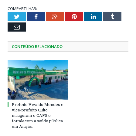
COMPARTILHAR:
Twitter
Facebook
Google+
Pinterest
LinkedIn
Tumblr
Email
CONTEÚDO RELACIONADO
Prefeito Vivaldo Mendes e
vice-prefeito Quito
inauguram o CAPS e
fortalecem a saúde pública
em Anajás.