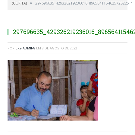
»
(GURITA)
297696635_429326219236016_8965641154625728225_n
297696635_429326219236016_89656411546
POR
CR2-ADMIN8
EM
8 DE AGOSTO DE 2022