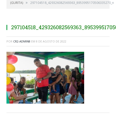
»
(GURITA)
297104518_429326082569363_8953995170506335270_n
297104518_429326082569363_8953995170
POR
CR2-ADMIN8
EM
8 DE AGOSTO DE 2022