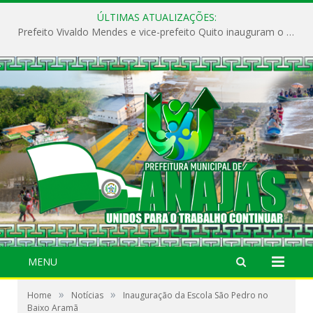
ÚLTIMAS ATUALIZAÇÕES:
Prefeito Vivaldo Mendes e vice-prefeito Quito inauguram o CAPS e fortalecem a saúde pública em Anajás.
MENU
»
»
Home
Notícias
Inauguração da Escola São Pedro no
Baixo Aramã