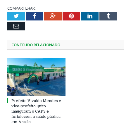
COMPARTILHAR:
Twitter
Facebook
Google+
Pinterest
LinkedIn
Tumblr
Email
CONTEÚDO RELACIONADO
Prefeito Vivaldo Mendes e
vice-prefeito Quito
inauguram o CAPS e
fortalecem a saúde pública
em Anajás.