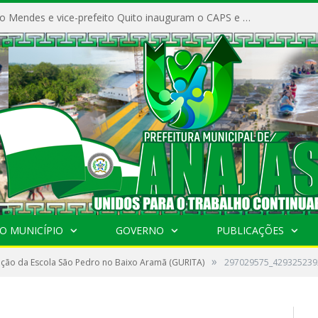
Prefeito Vivaldo Mendes e vice-prefeito Quito inauguram o CAPS e fortalecem a saúde pública em Anajás.
O MUNICÍPIO
GOVERNO
PUBLICAÇÕES
»
ação da Escola São Pedro no Baixo Aramã (GURITA)
297029575_429325239