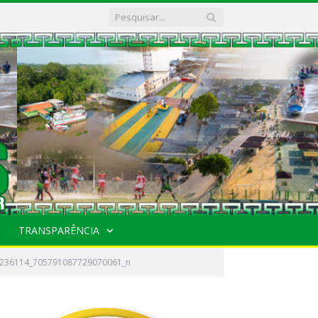
TRANSPARÊNCIA
236114_705791087729070061_n