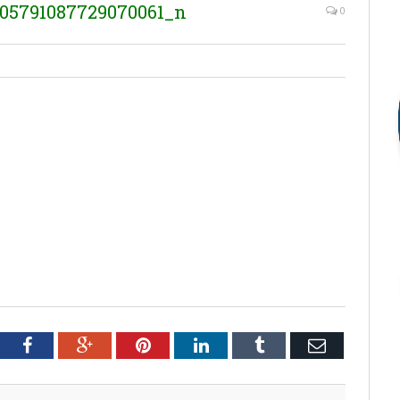
05791087729070061_n
0
tter
Facebook
Google+
Pinterest
LinkedIn
Tumblr
Email