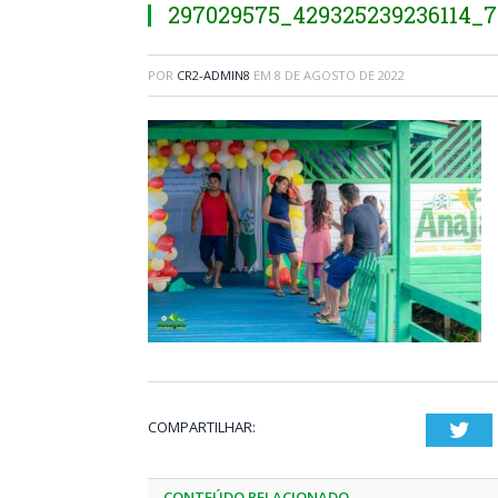
297029575_429325239236114_7
POR
CR2-ADMIN8
EM
8 DE AGOSTO DE 2022
COMPARTILHAR:
Twi
CONTEÚDO RELACIONADO