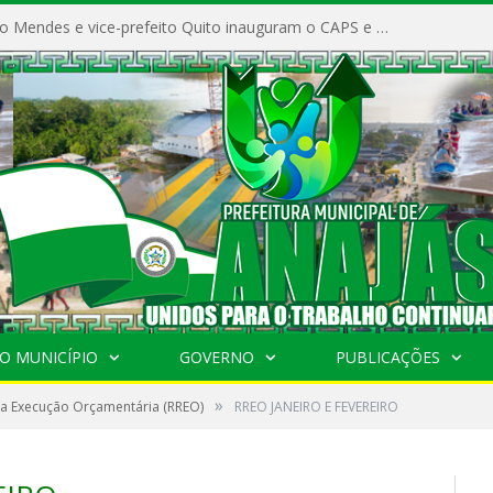
Prefeito Vivaldo Mendes e vice-prefeito Quito inauguram o CAPS e fortalecem a saúde pública em Anajás.
O MUNICÍPIO
GOVERNO
PUBLICAÇÕES
»
da Execução Orçamentária (RREO)
RREO JANEIRO E FEVEREIRO