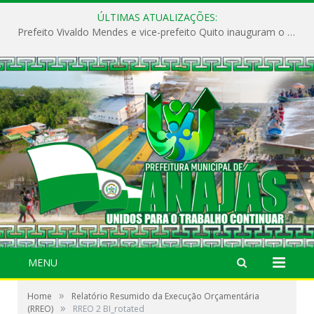
ÚLTIMAS ATUALIZAÇÕES:
Prefeito Vivaldo Mendes e vice-prefeito Quito inauguram o CAPS e fortalecem a saúde pública em Anajás.
MENU
»
Home
Relatório Resumido da Execução Orçamentária
»
(RREO)
RREO 2 BI_rotated