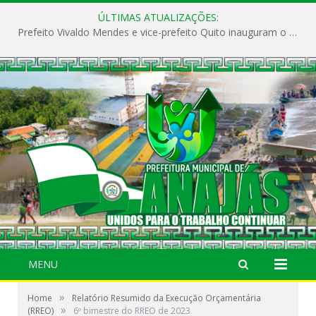
ÚLTIMAS ATUALIZAÇÕES:
Prefeito Vivaldo Mendes e vice-prefeito Quito inauguram o CAPS e fortalecem a saúde pública em Anajás.
MENU
»
Home
Relatório Resumido da Execução Orçamentária
»
(RREO)
6º bimestre do RREO de 2023