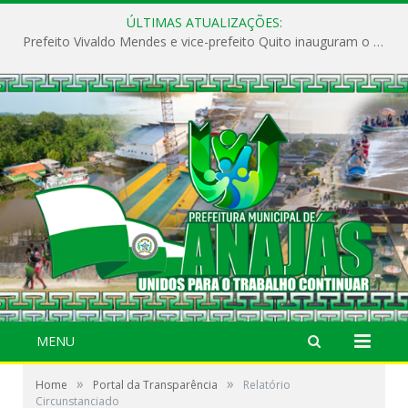
ÚLTIMAS ATUALIZAÇÕES:
Prefeito Vivaldo Mendes e vice-prefeito Quito inauguram o CAPS e fortalecem a saúde pública em Anajás.
MENU
»
»
Home
Portal da Transparência
Relatório
Circunstanciado