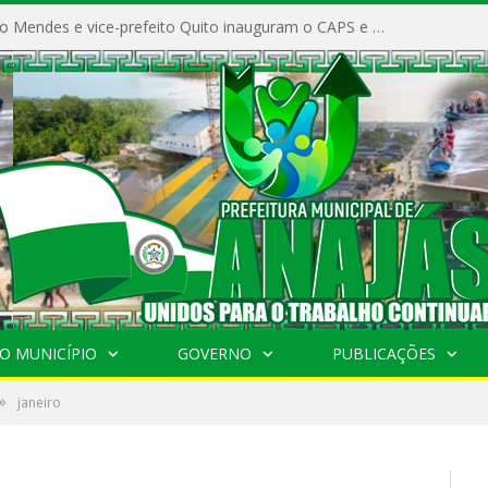
Prefeito Vivaldo Mendes e vice-prefeito Quito inauguram o CAPS e fortalecem a saúde pública em Anajás.
O MUNICÍPIO
GOVERNO
PUBLICAÇÕES
»
janeiro