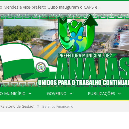
Prefeito Vivaldo Mendes e vice-prefeito Quito inauguram o CAPS e fortalecem a saúde pública em Anajás.
O MUNICÍPIO
GOVERNO
PUBLICAÇÕES
»
(Relatório de Gestão)
Balanco Financeiro