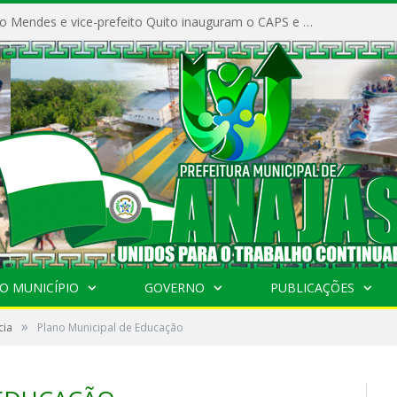
Prefeito Vivaldo Mendes e vice-prefeito Quito inauguram o CAPS e fortalecem a saúde pública em Anajás.
O MUNICÍPIO
GOVERNO
PUBLICAÇÕES
»
cia
Plano Municipal de Educação