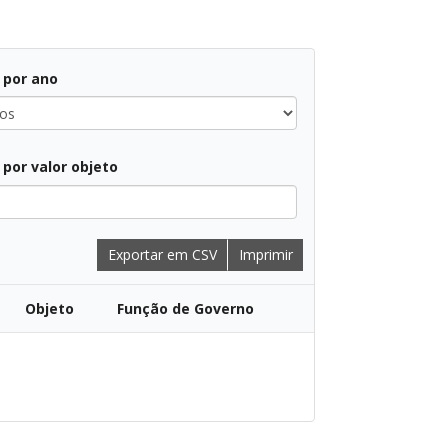
r por ano
r por valor objeto
Exportar em CSV
Imprimir
Objeto
Função de Governo