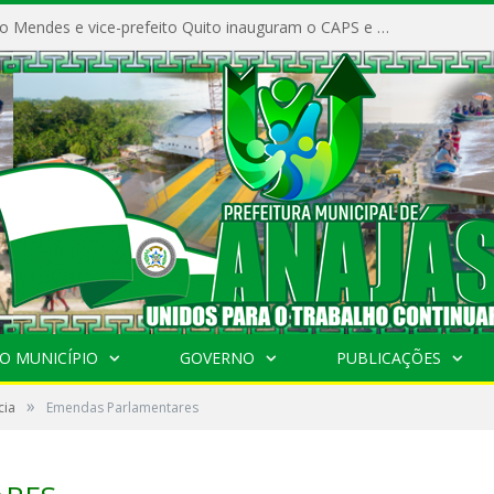
Prefeito Vivaldo Mendes e vice-prefeito Quito inauguram o CAPS e fortalecem a saúde pública em Anajás.
O MUNICÍPIO
GOVERNO
PUBLICAÇÕES
»
cia
Emendas Parlamentares