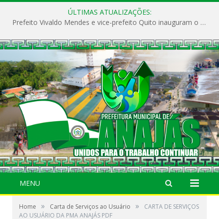
ÚLTIMAS ATUALIZAÇÕES:
Prefeito Vivaldo Mendes e vice-prefeito Quito inauguram o CAPS e fortalecem a saúde pública em Anajás.
MENU
»
»
Home
Carta de Serviços ao Usuário
CARTA DE SERVIÇOS
AO USUÁRIO DA PMA ANAJÁS PDF