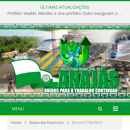
ÚLTIMAS ATUALIZAÇÕES:
Prefeito Vivaldo Mendes e vice-prefeito Quito inauguram o CAPS e fortalecem a saúde pública em Anajás.
MENU
»
»
Home
Balancete Financeiro
BALANCETEJUNHO