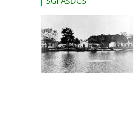
SGFASDGS