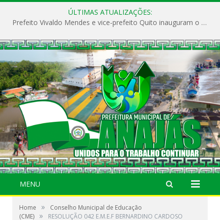
ÚLTIMAS ATUALIZAÇÕES:
Prefeito Vivaldo Mendes e vice-prefeito Quito inauguram o CAPS e fortalecem a saúde pública em Anajás.
MENU
»
Home
Conselho Municipal de Educação
»
(CME)
RESOLUÇÃO 042 E.M.E.F BERNARDINO CARDOSO