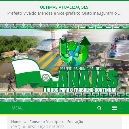
ÚLTIMAS ATUALIZAÇÕES:
Prefeito Vivaldo Mendes e vice-prefeito Quito inauguram o CAPS e fortalecem a saúde pública em Anajás.
MENU
»
Home
Conselho Municipal de Educação
»
(CME)
RESOLUÇÃO 016 2022