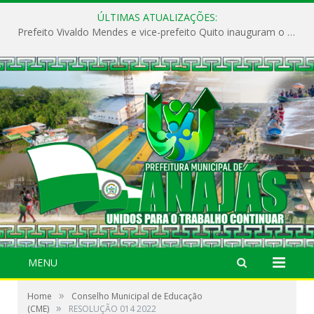
ÚLTIMAS ATUALIZAÇÕES:
Prefeito Vivaldo Mendes e vice-prefeito Quito inauguram o CAPS e fortalecem a saúde pública em Anajás.
MENU
»
Home
Conselho Municipal de Educação
»
(CME)
RESOLUÇÃO 014 2022