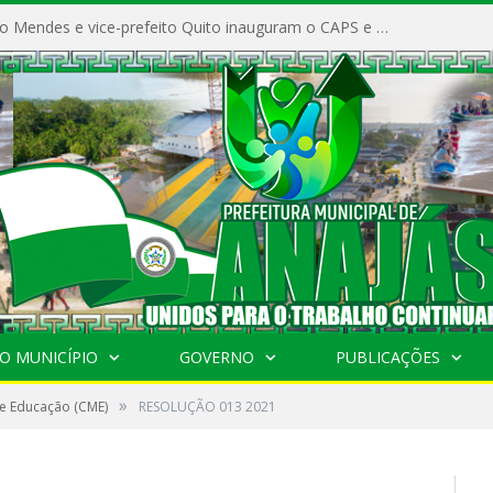
Prefeito Vivaldo Mendes e vice-prefeito Quito inauguram o CAPS e fortalecem a saúde pública em Anajás.
O MUNICÍPIO
GOVERNO
PUBLICAÇÕES
»
e Educação (CME)
RESOLUÇÃO 013 2021