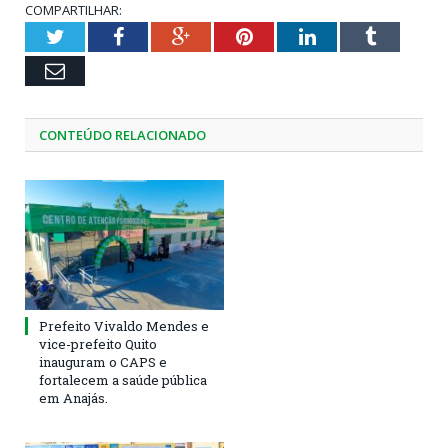
COMPARTILHAR:
Twitter
Facebook
Google+
Pinterest
LinkedIn
Tumblr
Email
CONTEÚDO RELACIONADO
Prefeito Vivaldo Mendes e
vice-prefeito Quito
inauguram o CAPS e
fortalecem a saúde pública
em Anajás.