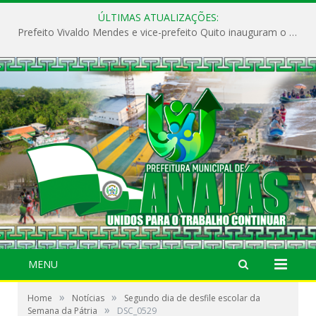
ÚLTIMAS ATUALIZAÇÕES:
Prefeito Vivaldo Mendes e vice-prefeito Quito inauguram o CAPS e fortalecem a saúde pública em Anajás.
MENU
»
»
Home
Notícias
Segundo dia de desfile escolar da
»
Semana da Pátria
DSC_0529